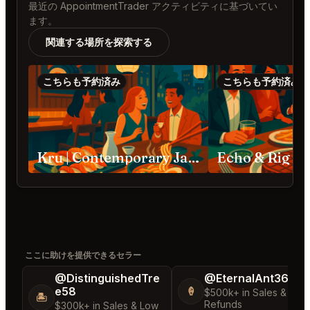
最近の AppointmentTrader アクティビティに基づいてい
ます。
関連する場所を探索する
こちらも予約済み
こちらも予約済み
Kru | Contemporary Japanese Cuisine Sacramento
Echo & Rig S
ここに助けを提供できるセラー
@DistinguishedTre
@EternalAnt36
e58
🍦
$500k+ in Sales & Low
🏝️
Refunds
$300k+ in Sales & Low