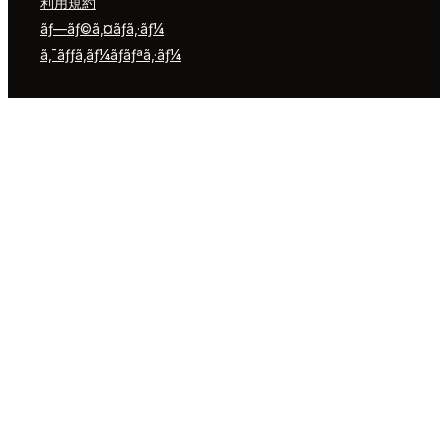
利用規約
ãƒ—ãƒ©ã‚¤ãƒã‚·ãƒ¼
ã‚¯ãƒƒã‚­ãƒ¼ãƒãƒªã‚·ãƒ¼