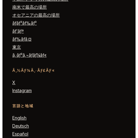
南米で最高の場所
オセアニアの最高の場所
ãƒ­ãƒ³ãƒ‰ãƒ³
ãƒ‘ãƒª
ãƒ‰ãƒã‚¤
東京
ã‚·ãƒ³ã‚¬ãƒãƒ¼ãƒ«
Ã‚½ÃƑ¼Ã‚·ÃƑ£ÃƑ«
X
Instagram
言語と地域
English
Deutsch
Español