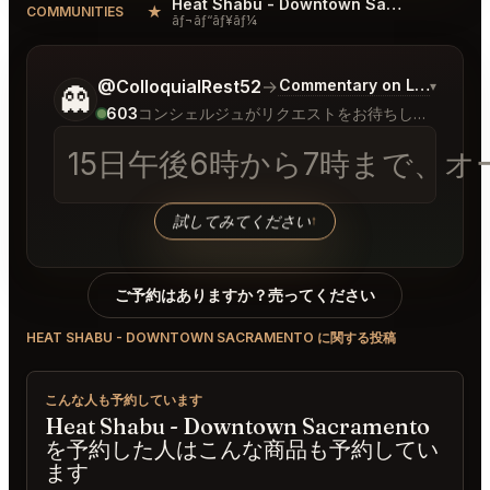
Heat Shabu - Downtown Sacramento Reviews
★
COMMUNITIES
ãƒ¬ãƒ“ãƒ¥ãƒ¼
ご希望についてもう少し詳しく教えてください。
@ColloquialRest52
→
Commentary on Latest Bid
▾
👻
603
コンシェルジュがリクエストをお待ちしています
15日午後6時から7時まで、オースティ
試してみてください
↑
ご予約はありますか？売ってください
HEAT SHABU - DOWNTOWN SACRAMENTO に関する投稿
こんな人も予約しています
Heat Shabu - Downtown Sacramento
を予約した人はこんな商品も予約してい
ます