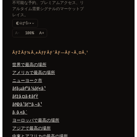
不可能な予約、プレミアムアクセス、リ
アルタイム需要シグナルのマーケットプ
レイス。
è‡ªå‹•
A-
100%
A+
ÃƑŽÃƑ¼Ã‚±ÃƑƑÃƑˆÃƑ—ÃƑ¬Ã‚¤Ã‚¹
世界で最高の場所
アメリカで最高の場所
ニューヨーク市
ãƒ­ã‚µãƒ³ã‚¼ãƒ«ã‚¹
ãƒžã‚¤ã‚¢ãƒŸ
ãƒ©ã‚¹ãƒ™ã‚¬ã‚¹
ã‚·ã‚«ã‚´
ヨーロッパで最高の場所
アジアで最高の場所
中東とアフリカの最高の場所