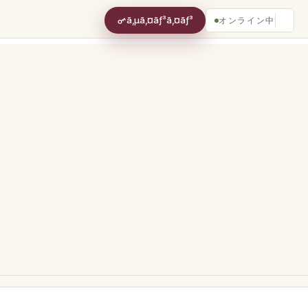
ã‚µã‚¤ãƒ³ã‚¤ãƒ³
オンライン中