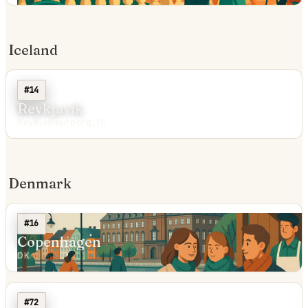
Iceland
#14
Reykjavík
Reykjavíkurborg, IS
Denmark
#16
Copenhagen
DK
#72