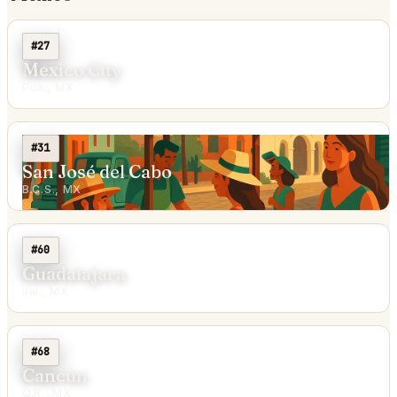
#27
Mexico City
Pue., MX
#31
San José del Cabo
B.C.S., MX
#60
Guadalajara
Jal., MX
#68
Cancún
Q.R., MX