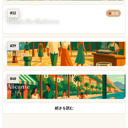
#12
注目
Palma De Mallorca
PM, ES
#39
Málaga
AN, ES
#40
Alicante
VC, ES
続きを読む