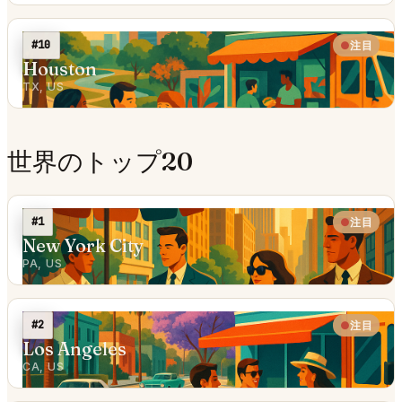
#10
注目
Houston
TX, US
世界のトップ20
#1
注目
New York City
PA, US
#2
注目
Los Angeles
CA, US