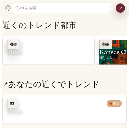
近くのトレンド都市
C
都市
都市
Tulsa
Kansas Cit
OK, US
NE, US
あなたの近くでトレンド
📍
#1
注目
Tulsa
OK, US