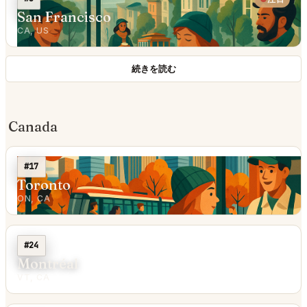
San Francisco
CA, US
続きを読む
Canada
#17
Toronto
ON, CA
#24
Montréal
VT, CA