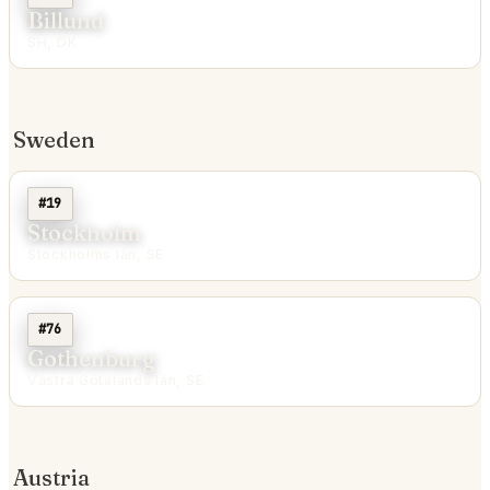
Billund
SH, DK
Sweden
#19
Stockholm
Stockholms län, SE
#76
Gothenburg
Västra Götalands län, SE
Austria