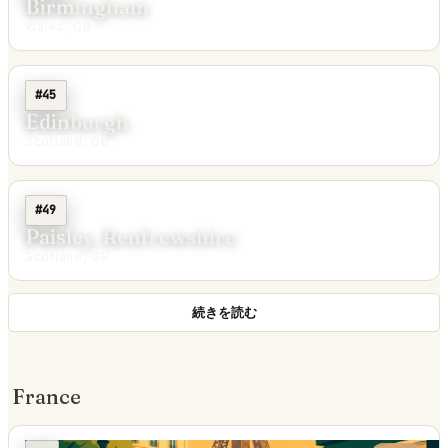
Birmingham
Wales, GB
#45
Edinburgh
Scotland, GB
#49
Paisley, Renfrewshire
Scotland, GB
続きを読む
France