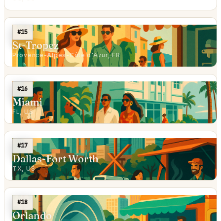
#15
St-Tropez
Provence-Alpes-Côte d'Azur, FR
#16
Miami
FL, US
#17
Dallas-Fort Worth
TX, US
#18
Orlando