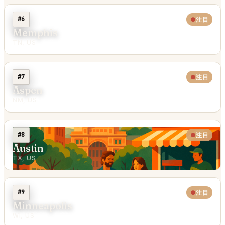
#6
注目
Memphis
TN, US
#7
注目
Aspen
NM, US
#8
注目
Austin
TX, US
#9
注目
Minneapolis
WI, US