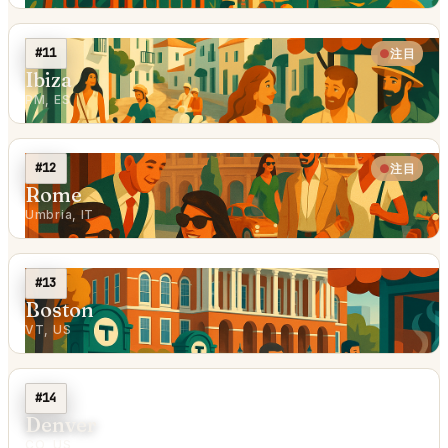
#11
注目
Ibiza
PM, ES
#12
注目
Rome
Umbria, IT
#13
Boston
VT, US
#14
Denver
CO, US