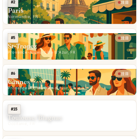
#2
注目
Paris
Normandie, FR
#5
注目
St-Tropez
Provence-Alpes-Côte d'Azur, FR
#6
注目
Cannes
Provence-Alpes-Côte d'Azur, FR
#15
Toulouse/Blagnac
Occitanie, FR