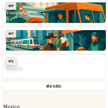
#39
Vancouver
BC, CA
#67
Calgary
MT, CA
#72
Ottawa
ON, CA
続きを読む
Mexico