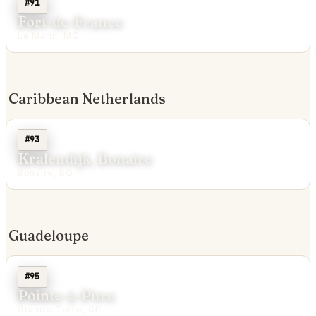
#91
Fort-de-France
Le Marin, MQ
Caribbean Netherlands
#93
Kralendijk, Bonaire
Bonaire, BQ
Guadeloupe
#95
Pointe-à-Pitre
Grande-Terre, GP