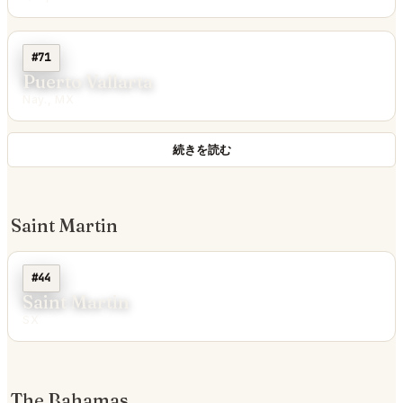
#71
Puerto Vallarta
Nay., MX
続きを読む
Saint Martin
#44
Saint Martin
SX
The Bahamas