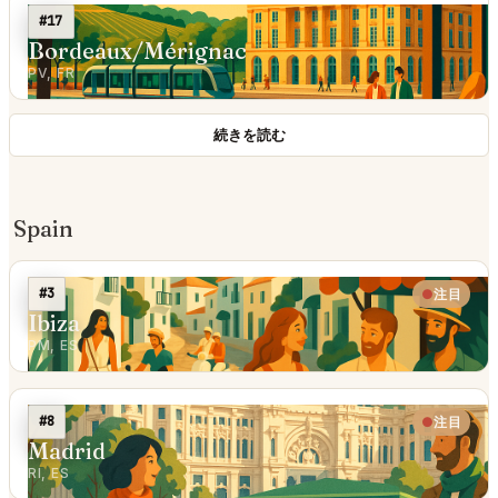
#17
Bordeaux/Mérignac
PV, FR
続きを読む
Spain
#3
注目
Ibiza
PM, ES
#8
注目
Madrid
RI, ES