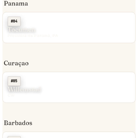
Panama
#84
Tocumen
Provincia de Panamá, PA
Curaçao
#85
Willemstad
CW
Barbados