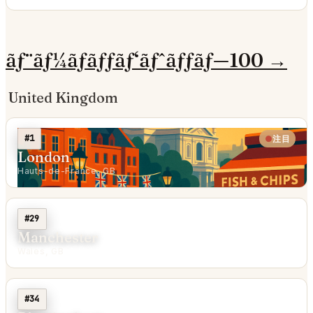
ãƒ¨ãƒ¼ãƒ­ãƒƒãƒ‘ãƒˆãƒƒãƒ—100 →
United Kingdom
#1
注目
London
Hauts-de-France, GB
#29
Manchester
Wales, GB
#34