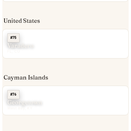
United States
#75
Varadero
FL, CU
Cayman Islands
#76
Georgetown
West Bay, KY