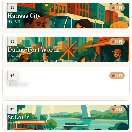
#2
注目
Kansas City
NE, US
#3
注目
Dallas-Fort Worth
TX, US
#4
注目
Denver
CO, US
#5
注目
St Louis
MO, US