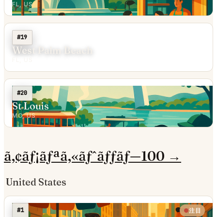
FL, US
#19
West Palm Beach
FL, US
#20
St Louis
MO, US
ã‚¢ãƒ¡ãƒªã‚«ãƒˆãƒƒãƒ—100 →
United States
#1
注目