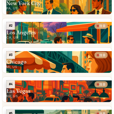
New York City
PA, US
#2
注目
Los Angeles
CA, US
#3
注目
Chicago
MI, US
#4
注目
Las Vegas
NV, US
#5
注目