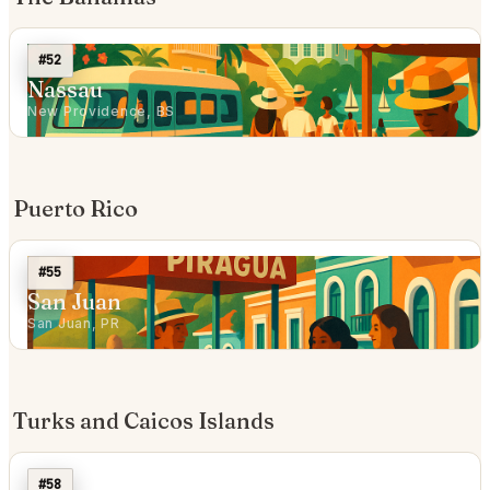
#52
Nassau
New Providence, BS
Puerto Rico
#55
San Juan
San Juan, PR
Turks and Caicos Islands
#58