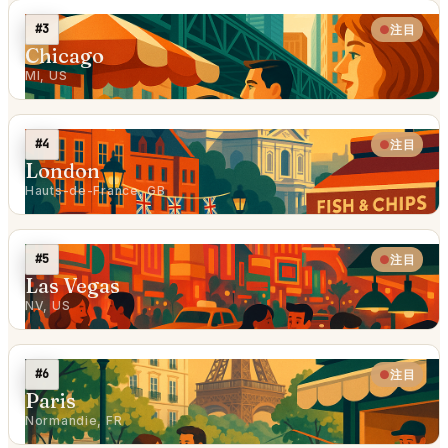
#3
注目
Chicago
MI, US
#4
注目
London
Hauts-de-France, GB
#5
注目
Las Vegas
NV, US
#6
注目
Paris
Normandie, FR