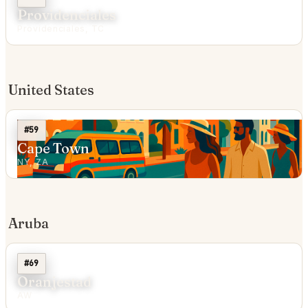
Providenciales
Providenciales, TC
United States
#59
Cape Town
NY, ZA
Aruba
#69
Oranjestad
AW