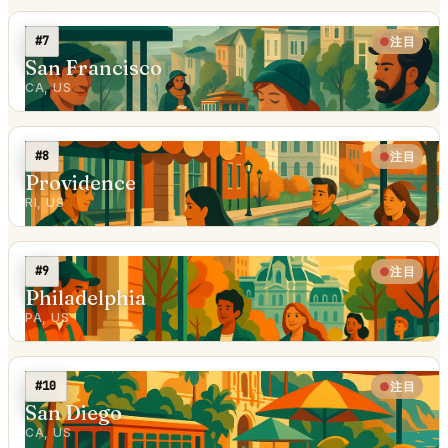
#7
注目
San Francisco
CA, US
#8
注目
Providence
RI, US
#9
注目
Philadelphia
PA, US
#10
注目
San Diego
CA, US