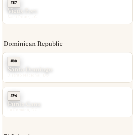
#87
Vieux Fort
Saint Peter, LC
Dominican Republic
#88
Santo Domingo
Distrito Nacional, DO
#94
Punta Cana
La Romana, DO