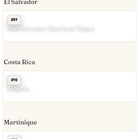
El Salvador
#89
San Salvador (San Luis Talpa)
San Salvador, SV
Costa Rica
#90
Liberia
San José, CR
Martinique