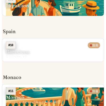
Heraklion
GR
Spain
#10
注目
Barcelona
Occitanie, VE
Monaco
#11
注目
Monaco
Provence-Alpes-Côte d'Azur, MC