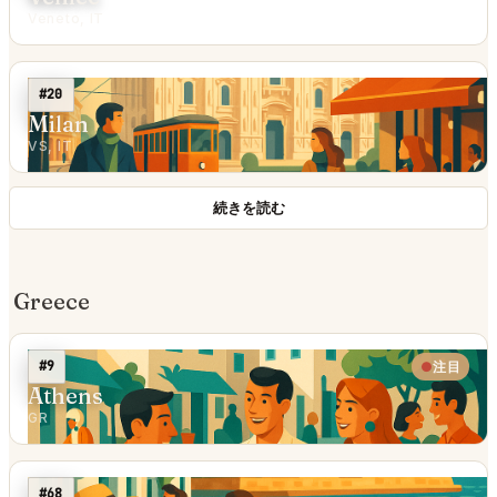
Veneto, IT
#20
Milan
VS, IT
続きを読む
Greece
#9
注目
Athens
GR
#68