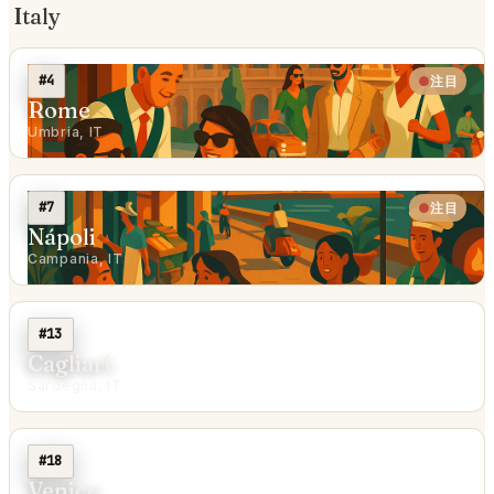
Italy
#4
注目
Rome
Umbria, IT
#7
注目
Nápoli
Campania, IT
#13
Cagliari
Sardegna, IT
#18
Venice