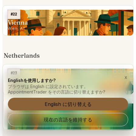
#22
Vienna
Wien, AT
Netherlands
#23
x
Amsterdam
Englishを使用しますか?
ブラウザは English に設定されています。
ZH, NL
AppointmentTrader をその言語に切り替えますか?
English に切り替える
#41
Eindhoven
現在の言語を維持する
NB, NL