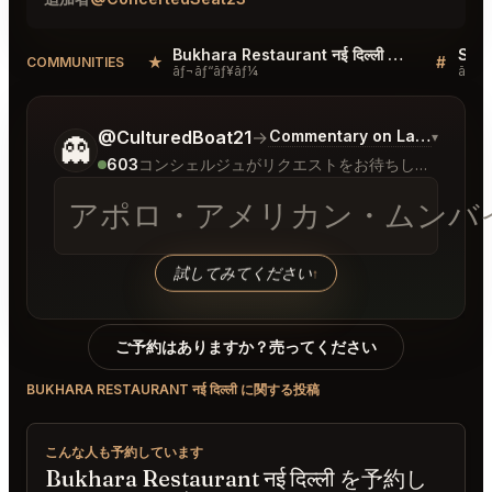
Bukhara Restaurant नई दिल्ली Reviews
★
#
COMMUNITIES
ãƒ¬ãƒ“ãƒ¥ãƒ¼
ãƒ‡ã‚
ご希望についてもう少し詳しく教えてください。
@CulturedBoat21
→
Commentary on Latest Bids
▾
👻
603
コンシェルジュがリクエストをお待ちしています
アポロ・アメリカン・ムンバ
試してみてください
↑
ご予約はありますか？売ってください
BUKHARA RESTAURANT नई दिल्ली に関する投稿
こんな人も予約しています
Bukhara Restaurant नई दिल्ली を予約し