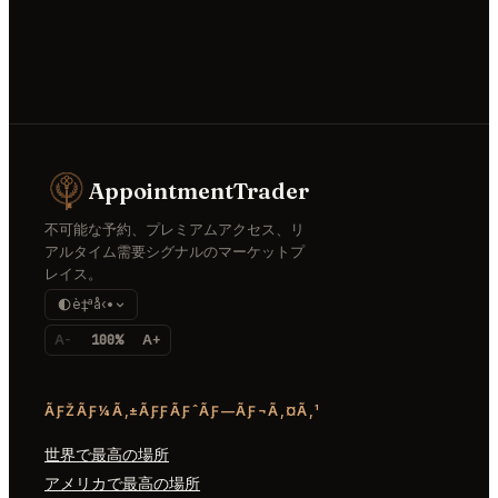
AppointmentTrader
不可能な予約、プレミアムアクセス、リ
アルタイム需要シグナルのマーケットプ
レイス。
è‡ªå‹•
A-
100%
A+
ÃƑŽÃƑ¼Ã‚±ÃƑƑÃƑˆÃƑ—ÃƑ¬Ã‚¤Ã‚¹
世界で最高の場所
アメリカで最高の場所