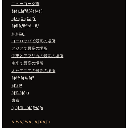
ニューヨーク市
ãƒ­ã‚µãƒ³ã‚¼ãƒ«ã‚¹
ãƒžã‚¤ã‚¢ãƒŸ
ãƒ©ã‚¹ãƒ™ã‚¬ã‚¹
ã‚·ã‚«ã‚´
ヨーロッパで最高の場所
アジアで最高の場所
中東とアフリカの最高の場所
南米で最高の場所
オセアニアの最高の場所
ãƒ­ãƒ³ãƒ‰ãƒ³
ãƒ‘ãƒª
ãƒ‰ãƒã‚¤
東京
ã‚·ãƒ³ã‚¬ãƒãƒ¼ãƒ«
Ã‚½ÃƑ¼Ã‚·ÃƑ£ÃƑ«