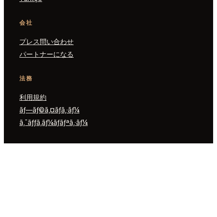
会社
プレス問い合わせ
パートナーになる
法務
利用規約
ãƒ—ãƒ©ã‚¤ãƒã‚·ãƒ¼
ã‚¯ãƒƒã‚­ãƒ¼ãƒãƒªã‚·ãƒ¼