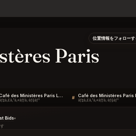
位置情報をフォローす
stères Paris
Café des Ministères Paris Listings
#
ãƒ‡ã‚£ã‚¹ã‚«ãƒƒã‚·ãƒ§ãƒ³
ãƒ‡ã‚£ã‚¹ã‚«ãƒƒã‚·ãƒ§ãƒ³
t Bids
▾
す