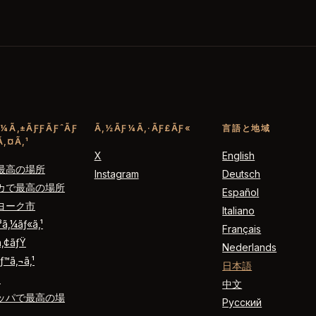
¼Ã‚±ÃƑƑÃƑˆÃƑ
Ã‚½ÃƑ¼Ã‚·ÃƑ£ÃƑ«
言語と地域
‚¤Ã‚¹
X
English
最高の場所
Instagram
Deutsch
カで最高の場所
Español
ヨーク市
Italiano
ƒ³ã‚¼ãƒ«ã‚¹
Français
ã‚¢ãƒŸ
Nederlands
ƒ™ã‚¬ã‚¹
日本語
´
中文
ッパで最高の場
Русский