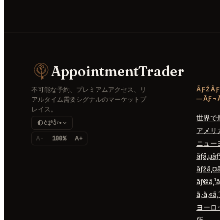
AppointmentTrader
不可能な予約、プレミアムアクセス、リ
ÃƑŽÃƑ
—ÃƑ¬Ã
アルタイム需要シグナルのマーケットプ
レイス。
世界で
è‡ªå‹•
アメリ
A-
100%
A+
ニュー
ãƒ­ã‚µã
ãƒžã‚¤
ãƒ©ã‚¹ã
ã‚·ã‚«ã‚
ヨーロ
所