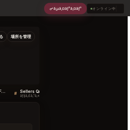
ã‚µã‚¤ãƒ³ã‚¤ãƒ³
オンライン中
る
場所を管理
Café des Ministères Paris FAQ
Sellers QA for Café des Ministères Paris
#
#
ãƒ‡ã‚£ã‚¹ã‚«ãƒƒã‚·ãƒ§ãƒ³
ãƒ‡ã‚£ã‚¹ã‚«ãƒƒã‚·ãƒ§