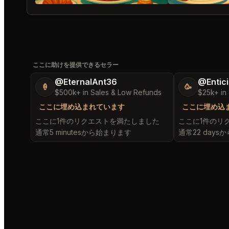
ここに助けを提供できるセラー
@EternalAnt36
@Entic
🍦
🥳
$500k+ in Sales & Low Refunds
$25k+ in
ここに埋め込まれています
ここに埋め込
ここに1件のリクエストを満たしました
ここに1件のリ
通常5 minutesから始まります
通常22 day