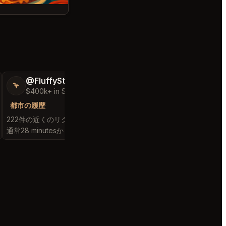
@FluffyStar64
@MaternalRec
🦩
😎
$400k+ in Sales Low Refunds
$500k+ in Sales 
都市の履歴
都市の履歴
222件の近くのリクエストを満たしました
168件の近くのリクエ
通常28 minutesから始まります
通常6 minutesから始