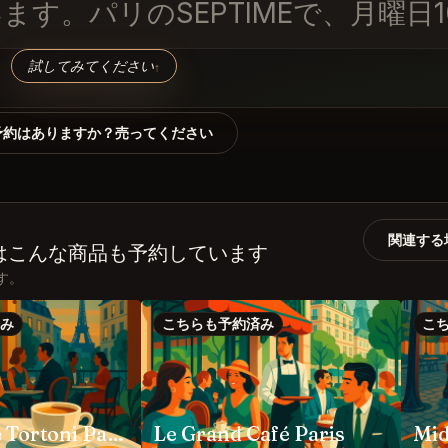
す。パリのSEPTIMEで、月曜日1
試してみてください
↑
予約はありますか？売ってください
関連する
を予約した人はこんな商品も予約しています
ます。
み
こちらも予約済み
こ
Grand Café Tortoni Paris
Le Grand Café Paris
Mid