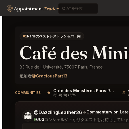
Appointment
Trader
#1
Parisのベストレストラン＆バー内
Café des Mini
83 Rue de l'Université, 75007 Paris, France
追加者
@GraciousPart13
Café des Ministères Paris Reviews
★
#
COMMUNITIES
ãƒ¬ãƒ“ãƒ¥ãƒ¼
ご希望についてもう少し詳しく教えてください。
@DazzlingLeather36
→
Commentary on Lates
👻
603
コンシェルジュがリクエストをお待ちしていま