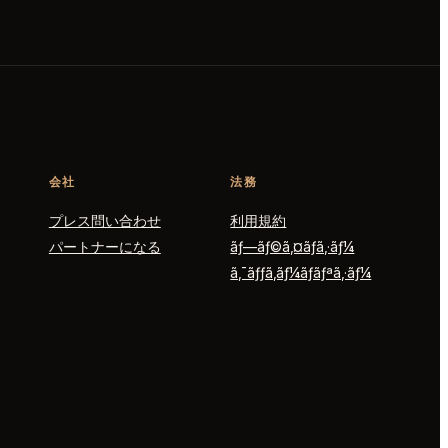
会社
法務
プレス問い合わせ
利用規約
パートナーになる
ãƒ—ãƒ©ã‚¤ãƒã‚·ãƒ¼
ã‚¯ãƒƒã‚­ãƒ¼ãƒãƒªã‚·ãƒ¼