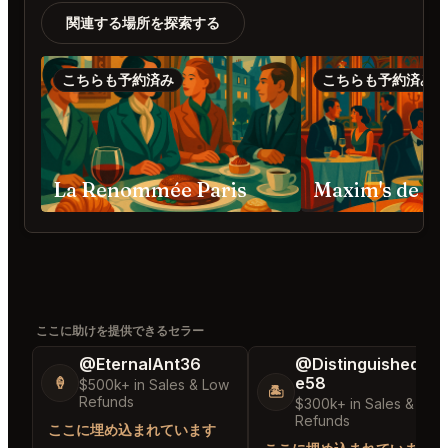
関連する場所を探索する
こちらも予約済み
こちらも予約済み
La Renommée Paris
Maxim's de Pa
ここに助けを提供できるセラー
@EternalAnt36
@DistinguishedTre
e58
🍦
$500k+ in Sales & Low
🏝️
Refunds
$300k+ in Sales & Low
Refunds
ここに埋め込まれています