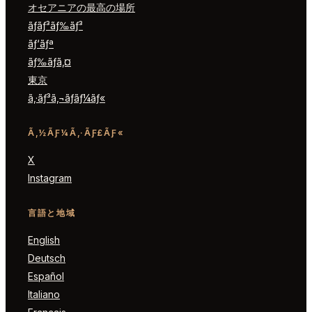
オセアニアの最高の場所
ãƒ­ãƒ³ãƒ‰ãƒ³
ãƒ‘ãƒª
ãƒ‰ãƒã‚¤
東京
ã‚·ãƒ³ã‚¬ãƒãƒ¼ãƒ«
Ã‚½ÃƑ¼Ã‚·ÃƑ£ÃƑ«
X
Instagram
言語と地域
English
Deutsch
Español
Italiano