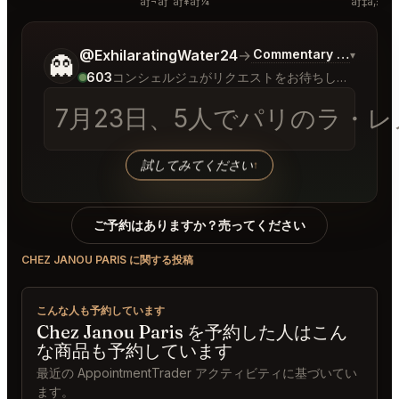
ãƒ¬ãƒ“ãƒ¥ãƒ¼
ãƒ‡ã‚£ã‚¹
ご希望についてもう少し詳しく教えてください。
@ExhilaratingWater24
→
Commentary on Latest 
▾
👻
603
コンシェルジュがリクエストをお待ちしています
7月23日、5人でパリのラ・レ
試してみてください
↑
ご予約はありますか？売ってください
CHEZ JANOU PARIS に関する投稿
こんな人も予約しています
Chez Janou Paris を予約した人はこん
な商品も予約しています
最近の AppointmentTrader アクティビティに基づいてい
ます。