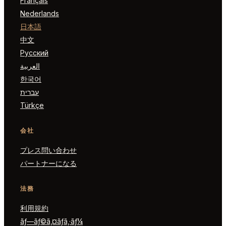
Français
Nederlands
日本語
中文
Русский
العربية
한국어
עברית
Türkçe
会社
プレス問い合わせ
パートナーになる
法務
利用規約
ãƒ—ãƒ©ã‚¤ãƒã‚·ãƒ¼