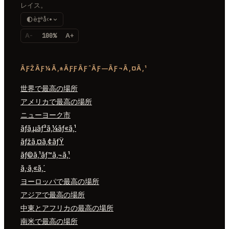
レイス。
è‡ªå‹•
A-
100%
A+
ÃƑŽÃƑ¼Ã‚±ÃƑƑÃƑˆÃƑ—ÃƑ¬Ã‚¤Ã‚¹
世界で最高の場所
アメリカで最高の場所
ニューヨーク市
ãƒ­ã‚µãƒ³ã‚¼ãƒ«ã‚¹
ãƒžã‚¤ã‚¢ãƒŸ
ãƒ©ã‚¹ãƒ™ã‚¬ã‚¹
ã‚·ã‚«ã‚´
ヨーロッパで最高の場所
アジアで最高の場所
中東とアフリカの最高の場所
南米で最高の場所