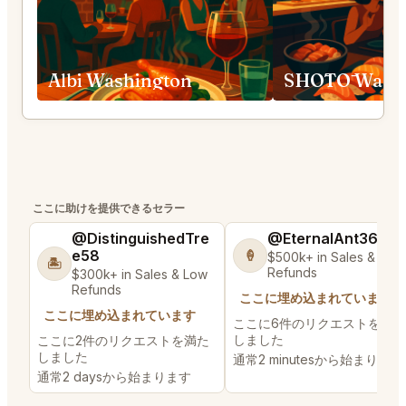
Albi Washington
SHŌTŌ Washi
ここに助けを提供できるセラー
@DistinguishedTre
@EternalAnt36
e58
🍦
$500k+ in Sales & Low
🏝️
Refunds
$300k+ in Sales & Low
Refunds
ここに埋め込まれています
ここに埋め込まれています
ここに6件のリクエストを満た
しました
ここに2件のリクエストを満た
しました
通常2 minutesから始まります
通常2 daysから始まります