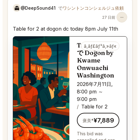
👻
@DeepSound41
で
ワシントンコンシェルジュ依頼
27 日前
Table for 2 at dogon dc today 8pm July 11th
Table for 2
ã‚­ãƒ£ãƒ³ã‚»ãƒ«
で Dōgon by
Kwame
Onwuachi
Washington
2026年7月11日,
8:00 pm ～
9:00 pm
Table for 2
¥7,889
褒美*
This bid was