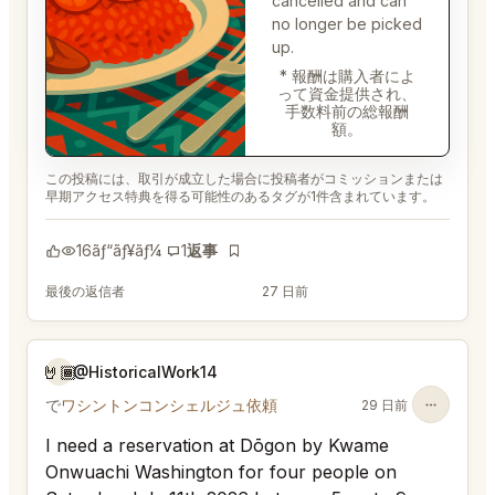
cancelled and can
no longer be picked
up.
* 報酬は購入者によ
って資金提供され、
手数料前の総報酬
額。
この投稿には、取引が成立した場合に投稿者がコミッションまたは
早期アクセス特典を得る可能性のあるタグが1件含まれています。
16
ãƒ“ãƒ¥ãƒ¼
1
返事
ãƒ–ãƒƒã‚¯ãƒžãƒ¼ã‚¯
最後の返信者
@EternalAnt36
27 日前
🤘🏾
@HistoricalWork14
で
ワシントンコンシェルジュ依頼
29 日前
I need a reservation at Dōgon by Kwame
Onwuachi Washington for four people on