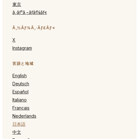
東京
ã‚·ãƒ³ã‚¬ãƒãƒ¼ãƒ«
Ã‚½ÃƑ¼Ã‚·ÃƑ£ÃƑ«
X
Instagram
言語と地域
English
Deutsch
Español
Italiano
Français
Nederlands
日本語
中文