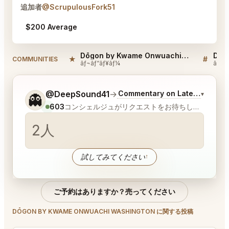
追加者
@ScrupulousFork51
$200 Average
Dōgon by Kwame Onwuachi Washington Reviews
★
#
COMMUNITIES
ãƒ¬ãƒ“ãƒ¥ãƒ¼
ãƒ‡ã‚
ご希望についてもう少し詳しく教えてください。
@DeepSound41
→
Commentary on Latest Bids
▾
👻
603
コンシェルジュがリクエストをお待ちしています
│
試してみてください
↑
ご予約はありますか？売ってください
DŌGON BY KWAME ONWUACHI WASHINGTON に関する投稿