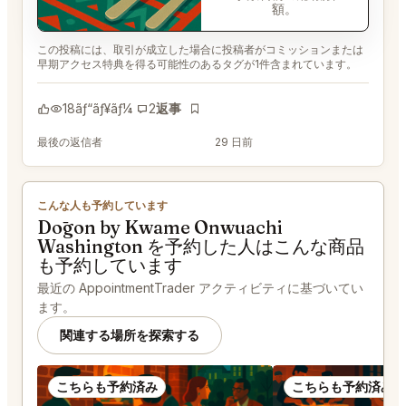
額。
この投稿には、取引が成立した場合に投稿者がコミッションまたは
早期アクセス特典を得る可能性のあるタグが1件含まれています。
18
ãƒ“ãƒ¥ãƒ¼
2
返事
ãƒ–ãƒƒã‚¯ãƒžãƒ¼ã‚¯
最後の返信者
@EternalAnt36
29 日前
こんな人も予約しています
Dōgon by Kwame Onwuachi
Washington を予約した人はこんな商品
も予約しています
最近の AppointmentTrader アクティビティに基づいてい
ます。
関連する場所を探索する
こちらも予約済み
こちらも予約済み