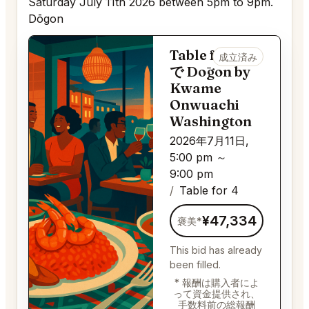
Saturday July 11th 2026 between 5pm to 9pm.
Dōgon
Table for 4
成立済み
で Dōgon by
Kwame
Onwuachi
Washington
2026年7月11日,
5:00 pm ～
9:00 pm
Table for 4
¥47,334
褒美*
This bid has already
been filled.
* 報酬は購入者によ
って資金提供され、
手数料前の総報酬