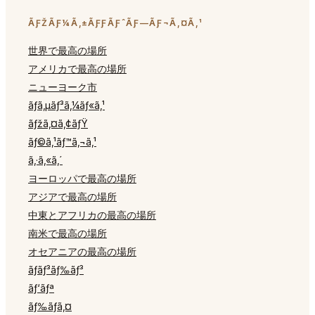
ÃƑŽÃƑ¼Ã‚±ÃƑƑÃƑˆÃƑ—ÃƑ¬Ã‚¤Ã‚¹
世界で最高の場所
アメリカで最高の場所
ニューヨーク市
ãƒ­ã‚µãƒ³ã‚¼ãƒ«ã‚¹
ãƒžã‚¤ã‚¢ãƒŸ
ãƒ©ã‚¹ãƒ™ã‚¬ã‚¹
ã‚·ã‚«ã‚´
ヨーロッパで最高の場所
アジアで最高の場所
中東とアフリカの最高の場所
南米で最高の場所
オセアニアの最高の場所
ãƒ­ãƒ³ãƒ‰ãƒ³
ãƒ‘ãƒª
ãƒ‰ãƒã‚¤