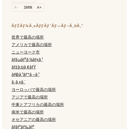
A-
100%
A+
ÃƑŽÃƑ¼Ã‚±ÃƑƑÃƑˆÃƑ—ÃƑ¬Ã‚¤Ã‚¹
世界で最高の場所
アメリカで最高の場所
ニューヨーク市
ãƒ­ã‚µãƒ³ã‚¼ãƒ«ã‚¹
ãƒžã‚¤ã‚¢ãƒŸ
ãƒ©ã‚¹ãƒ™ã‚¬ã‚¹
ã‚·ã‚«ã‚´
ヨーロッパで最高の場所
アジアで最高の場所
中東とアフリカの最高の場所
南米で最高の場所
オセアニアの最高の場所
ãƒ­ãƒ³ãƒ‰ãƒ³