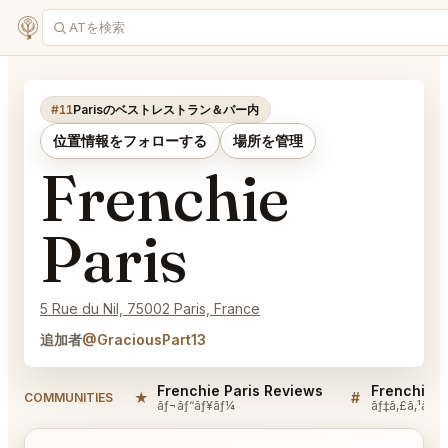
#11
Parisのベストレストラン＆バー内
位置情報をフォローする
場所を管理
Frenchie
Paris
5 Rue du Nil, 75002 Paris, France
追加者
@GraciousPart13
Frenchie Paris Reviews
Frenchie P
★
#
COMMUNITIES
ãƒ¬ãƒ“ãƒ¥ãƒ¼
ãƒ‡ã‚£ã‚¹ã‚«ã