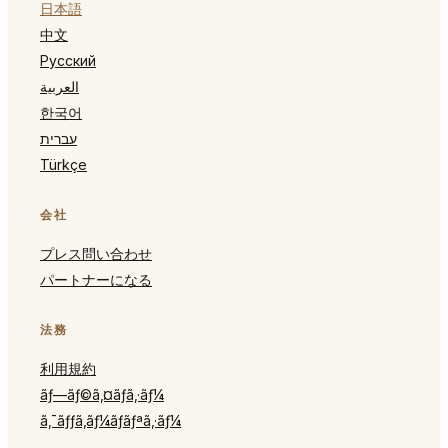
日本語
中文
Русский
العربية
한국어
עברית
Türkçe
会社
プレス問い合わせ
x
パートナーになる
Englishを使用しますか?
ブラウザは English に設定されています。
AppointmentTrader をその言語に切り替えますか?
法務
English に切り替える
利用規約
ãƒ—ãƒ©ã‚¤ãƒã‚·ãƒ¼
現在の言語を維持する
ã‚¯ãƒƒã‚­ãƒ¼ãƒãƒªã‚·ãƒ¼