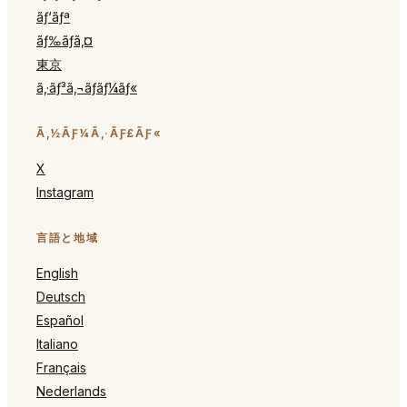
ãƒ‘ãƒª
ãƒ‰ãƒã‚¤
東京
ã‚·ãƒ³ã‚¬ãƒãƒ¼ãƒ«
Ã‚½ÃƑ¼Ã‚·ÃƑ£ÃƑ«
X
Instagram
言語と地域
English
Deutsch
Español
Italiano
Français
Nederlands