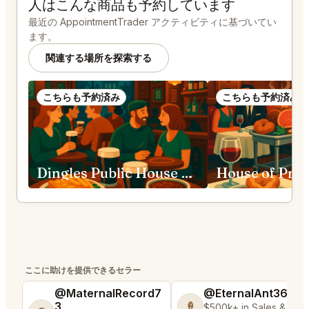
人はこんな商品も予約しています
最近の AppointmentTrader アクティビティに基づいてい
ます。
関連する場所を探索する
こちらも予約済み
こちらも予約済み
Dingles Public House San Francisco
ここに助けを提供できるセラー
@MaternalRecord7
@EternalAnt36
3
🍦
$500k+ in Sales & Low