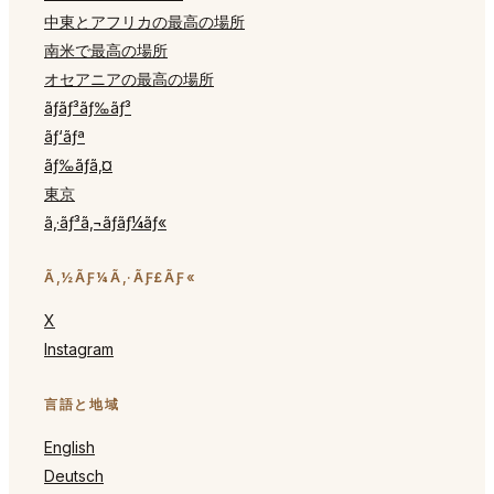
中東とアフリカの最高の場所
南米で最高の場所
オセアニアの最高の場所
ãƒ­ãƒ³ãƒ‰ãƒ³
ãƒ‘ãƒª
ãƒ‰ãƒã‚¤
東京
ã‚·ãƒ³ã‚¬ãƒãƒ¼ãƒ«
Ã‚½ÃƑ¼Ã‚·ÃƑ£ÃƑ«
X
Instagram
言語と地域
English
Deutsch