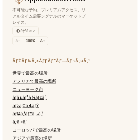
不可能な予約、プレミアムアクセス、リ
アルタイム需要シグナルのマーケットプ
レイス。
è‡ªå‹•
A-
100%
A+
ÃƑŽÃƑ¼Ã‚±ÃƑƑÃƑˆÃƑ—ÃƑ¬Ã‚¤Ã‚¹
世界で最高の場所
アメリカで最高の場所
ニューヨーク市
ãƒ­ã‚µãƒ³ã‚¼ãƒ«ã‚¹
ãƒžã‚¤ã‚¢ãƒŸ
ãƒ©ã‚¹ãƒ™ã‚¬ã‚¹
ã‚·ã‚«ã‚´
ヨーロッパで最高の場所
アジアで最高の場所