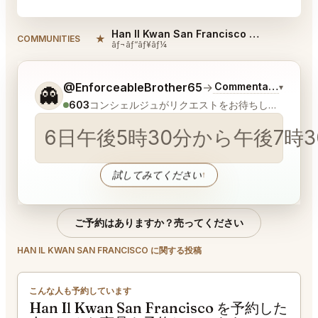
Han Il Kwan San Francisco Reviews
★
COMMUNITIES
ãƒ¬ãƒ“ãƒ¥ãƒ¼
ご希望についてもう少し詳しく教えてください。
@EnforceableBrother65
→
Commentary on Late
▾
👻
603
コンシェルジュがリクエストをお待ちしています
6日午後5時30分から午後7
試してみてください
↑
ご予約はありますか？売ってください
HAN IL KWAN SAN FRANCISCO に関する投稿
こんな人も予約しています
Han Il Kwan San Francisco を予約した