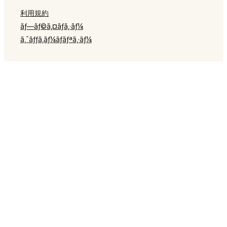
利用規約
ãƒ—ãƒ©ã‚¤ãƒã‚·ãƒ¼
ã‚¯ãƒƒã‚­ãƒ¼ãƒãƒªã‚·ãƒ¼