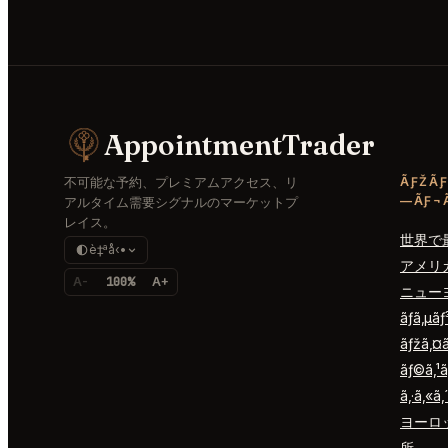
AppointmentTrader
不可能な予約、プレミアムアクセス、リ
ÃƑŽÃƑ
—ÃƑ¬Ã
アルタイム需要シグナルのマーケットプ
レイス。
世界で
è‡ªå‹•
アメリ
A-
100%
A+
ニュー
ãƒ­ã‚µã
ãƒžã‚¤
ãƒ©ã‚¹ã
ã‚·ã‚«ã‚
ヨーロ
所