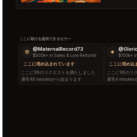
ここに助けを提供できるセラー
@MaternalRecord73
@Glori
😎
🍀
$500k+ in Sales & Low Refunds
$100k+ i
ここに埋め込まれています
ここに埋め込
ここに1件のリクエストを満たしました
ここに1件のリ
通常46 minutesから始まります
通常4 minut