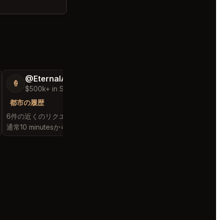
@EternalAnt36
@FluffyStar64
🍦
🦩
$500k+ in Sales & Low Refunds
$400k+ in Sales 
都市の履歴
都市の履歴
6件の近くのリクエストを満たしました
5件の近くのリクエスト
通常10 minutesから始まります
通常52 minutesから始