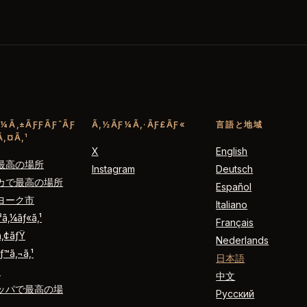
¼Ã‚±ÃƑƑÃƑˆÃƑ
Ã‚½ÃƑ¼Ã‚·ÃƑ£ÃƑ«
言語と地域
‚¤Ã‚¹
X
English
最高の場所
Instagram
Deutsch
カで最高の場所
Español
ヨーク市
Italiano
ƒ³ã‚¼ãƒ«ã‚¹
Français
ã‚¢ãƒŸ
Nederlands
ƒ™ã‚¬ã‚¹
日本語
´
中文
ッパで最高の場
Русский