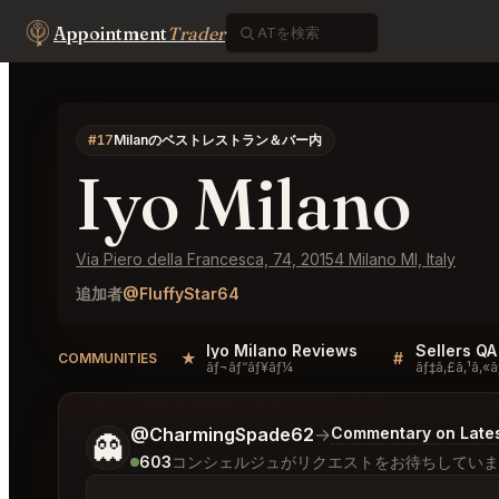
Appointment
Trader
#17
Milanのベストレストラン＆バー内
Iyo Milano
Via Piero della Francesca, 74, 20154 Milano MI, Italy
追加者
@FluffyStar64
Iyo Milano Reviews
Sellers QA
★
#
COMMUNITIES
ãƒ¬ãƒ“ãƒ¥ãƒ¼
ãƒ‡ã‚£ã‚¹ã‚«ã
ご希望についてもう少し詳しく教えてください。
@CharmingSpade62
→
Commentary on Lates
👻
603
コンシェルジュがリクエストをお待ちしていま