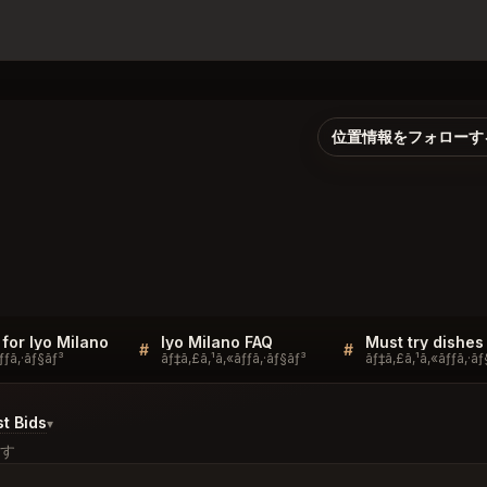
位置情報をフォローす
 for Iyo Milano
Iyo Milano FAQ
Must try dishes
#
#
ƒƒã‚·ãƒ§ãƒ³
ãƒ‡ã‚£ã‚¹ã‚«ãƒƒã‚·ãƒ§ãƒ³
ãƒ‡ã‚£ã‚¹ã‚«ãƒƒã‚·ãƒ
t Bids
▾
す