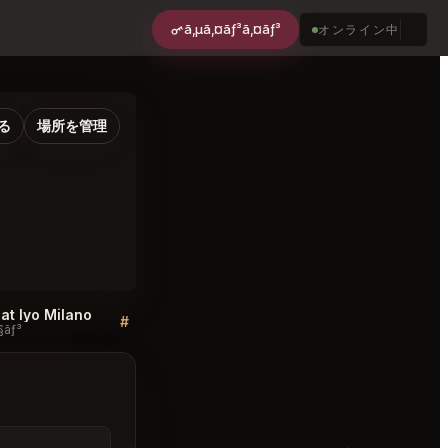
ã‚µã‚¤ãƒ³ã‚¤ãƒ³
オンライン中
る
場所を管理
 at Iyo Milano
Best Tables in Iyo Milano
Staff to Kn
#
#
§ãƒ³
ãƒ‡ã‚£ã‚¹ã‚«ãƒƒã‚·ãƒ§ãƒ³
ãƒ‡ã‚£ã‚¹ã‚«ãƒ