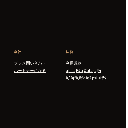
会社
法務
プレス問い合わせ
利用規約
パートナーになる
ãƒ—ãƒ©ã‚¤ãƒã‚·ãƒ¼
ã‚¯ãƒƒã‚­ãƒ¼ãƒãƒªã‚·ãƒ¼