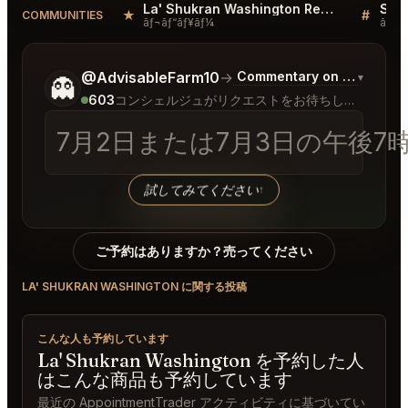
La' Shukran Washington Reviews
★
#
COMMUNITIES
ãƒ¬ãƒ“ãƒ¥ãƒ¼
ãƒ‡ã‚
ご希望についてもう少し詳しく教えてください。
@AdvisableFarm10
→
Commentary on Latest Bid
▾
👻
603
コンシェルジュがリクエストをお待ちしています
7月2日または7月3日の午後
試してみてください
↑
ご予約はありますか？売ってください
LA' SHUKRAN WASHINGTON に関する投稿
こんな人も予約しています
La' Shukran Washington を予約した人
はこんな商品も予約しています
最近の AppointmentTrader アクティビティに基づいてい