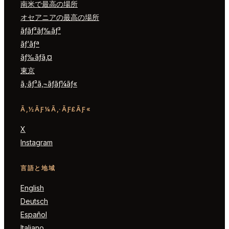
南米で最高の場所
オセアニアの最高の場所
ãƒ­ãƒ³ãƒ‰ãƒ³
ãƒ‘ãƒª
ãƒ‰ãƒã‚¤
東京
ã‚·ãƒ³ã‚¬ãƒãƒ¼ãƒ«
Ã‚½ÃƑ¼Ã‚·ÃƑ£ÃƑ«
X
Instagram
言語と地域
English
Deutsch
Español
Italiano