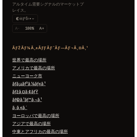
アルタイム需要シグナルのマーケットプ
レイス。
è‡ªå‹•
A-
100%
A+
ÃƑŽÃƑ¼Ã‚±ÃƑƑÃƑˆÃƑ—ÃƑ¬Ã‚¤Ã‚¹
世界で最高の場所
アメリカで最高の場所
ニューヨーク市
ãƒ­ã‚µãƒ³ã‚¼ãƒ«ã‚¹
ãƒžã‚¤ã‚¢ãƒŸ
ãƒ©ã‚¹ãƒ™ã‚¬ã‚¹
ã‚·ã‚«ã‚´
ヨーロッパで最高の場所
アジアで最高の場所
中東とアフリカの最高の場所