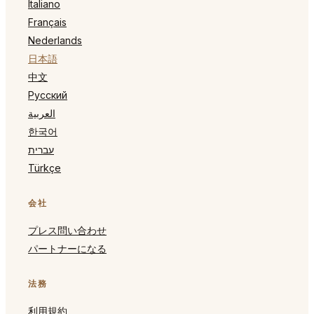
Italiano
Français
Nederlands
日本語
中文
Русский
العربية
한국어
עברית
Türkçe
会社
プレス問い合わせ
x
パートナーになる
Englishを使用しますか?
ブラウザは English に設定されています。
AppointmentTrader をその言語に切り替えますか?
法務
English に切り替える
利用規約