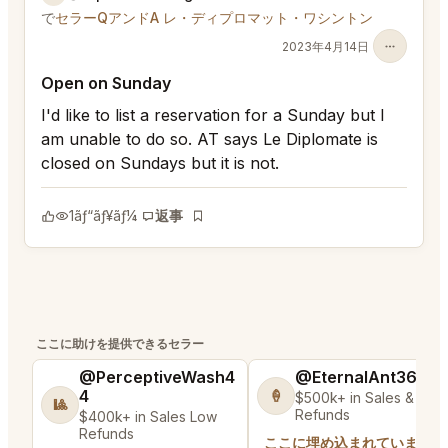
で
セラーQアンドA レ・ディプロマット・ワシントン
2023年4月14日
Open on Sunday
I'd like to list a reservation for a Sunday but I
am unable to do so. AT says Le Diplomate is
closed on Sundays but it is not.
1
ãƒ“ãƒ¥ãƒ¼
返事
ãƒ–ãƒƒã‚¯ãƒžãƒ¼ã‚¯
ここに助けを提供できるセラー
@PerceptiveWash4
@EternalAnt36
4
🍦
$500k+ in Sales & Low
🎱
Refunds
$400k+ in Sales Low
Refunds
ここに埋め込まれています