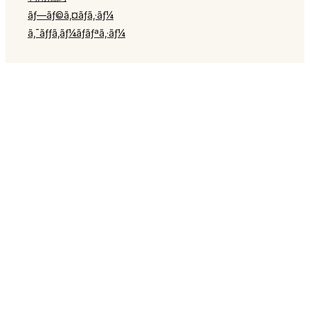
ãƒ—ãƒ©ã‚¤ãƒã‚·ãƒ¼
現在の言語を維持する
ã‚¯ãƒƒã‚­ãƒ¼ãƒãƒªã‚·ãƒ¼