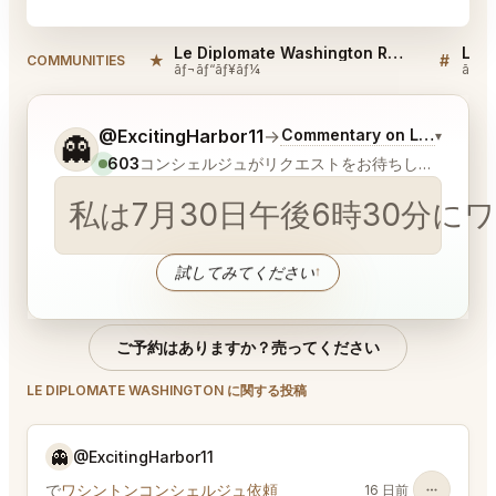
Le Diplomate Washington Reviews
★
#
COMMUNITIES
ãƒ¬ãƒ“ãƒ¥ãƒ¼
ãƒ‡ã‚
ご希望についてもう少し詳しく教えてください。
@ExcitingHarbor11
→
Commentary on Latest Bids
▾
👻
603
コンシェルジュがリクエストをお待ちしています
私
試してみてください
↑
ご予約はありますか？売ってください
LE DIPLOMATE WASHINGTON に関する投稿
👻
@ExcitingHarbor11
で
ワシントンコンシェルジュ依頼
16 日前