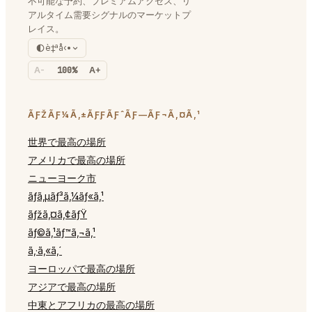
不可能な予約、プレミアムアクセス、リ
アルタイム需要シグナルのマーケットプ
レイス。
è‡ªå‹•
A-
100%
A+
ÃƑŽÃƑ¼Ã‚±ÃƑƑÃƑˆÃƑ—ÃƑ¬Ã‚¤Ã‚¹
世界で最高の場所
アメリカで最高の場所
ニューヨーク市
ãƒ­ã‚µãƒ³ã‚¼ãƒ«ã‚¹
ãƒžã‚¤ã‚¢ãƒŸ
ãƒ©ã‚¹ãƒ™ã‚¬ã‚¹
ã‚·ã‚«ã‚´
ヨーロッパで最高の場所
アジアで最高の場所
中東とアフリカの最高の場所