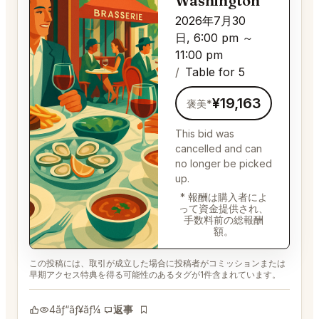
Washington
2026年7月30
日, 6:00 pm ～
11:00 pm
Table for 5
¥19,163
褒美*
This bid was
cancelled and can
no longer be picked
up.
* 報酬は購入者によ
って資金提供され、
手数料前の総報酬
額。
この投稿には、取引が成立した場合に投稿者がコミッションまたは
早期アクセス特典を得る可能性のあるタグが1件含まれています。
4
ãƒ“ãƒ¥ãƒ¼
返事
ãƒ–ãƒƒã‚¯ãƒžãƒ¼ã‚¯