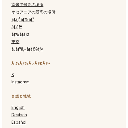
南米で最高の場所
オセアニアの最高の場所
ãƒ­ãƒ³ãƒ‰ãƒ³
ãƒ‘ãƒª
ãƒ‰ãƒã‚¤
東京
ã‚·ãƒ³ã‚¬ãƒãƒ¼ãƒ«
Ã‚½ÃƑ¼Ã‚·ÃƑ£ÃƑ«
X
Instagram
言語と地域
English
Deutsch
Español