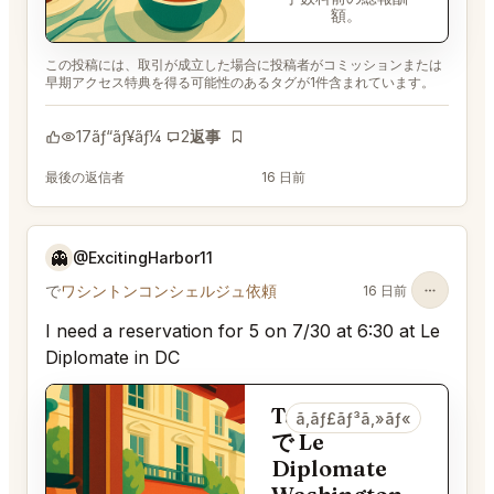
額。
この投稿には、取引が成立した場合に投稿者がコミッションまたは
早期アクセス特典を得る可能性のあるタグが1件含まれています。
17
ãƒ“ãƒ¥ãƒ¼
2
返事
ãƒ–ãƒƒã‚¯ãƒžãƒ¼ã‚¯
最後の返信者
@EternalAnt36
16 日前
👻
@ExcitingHarbor11
で
ワシントンコンシェルジュ依頼
16 日前
I need a reservation for 5 on 7/30 at 6:30 at Le
Diplomate in DC
Table for 5
ã‚­ãƒ£ãƒ³ã‚»ãƒ«
で Le
Diplomate