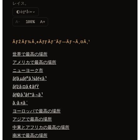
レイス。
è‡ªå‹•
A-
100%
A+
ÃƑŽÃƑ¼Ã‚±ÃƑƑÃƑˆÃƑ—ÃƑ¬Ã‚¤Ã‚¹
世界で最高の場所
アメリカで最高の場所
ニューヨーク市
ãƒ­ã‚µãƒ³ã‚¼ãƒ«ã‚¹
ãƒžã‚¤ã‚¢ãƒŸ
ãƒ©ã‚¹ãƒ™ã‚¬ã‚¹
ã‚·ã‚«ã‚´
ヨーロッパで最高の場所
アジアで最高の場所
中東とアフリカの最高の場所
南米で最高の場所