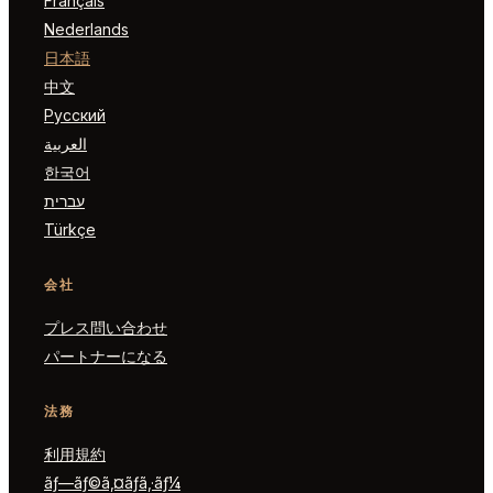
Français
Nederlands
日本語
中文
Русский
العربية
한국어
עברית
Türkçe
会社
プレス問い合わせ
パートナーになる
法務
利用規約
ãƒ—ãƒ©ã‚¤ãƒã‚·ãƒ¼