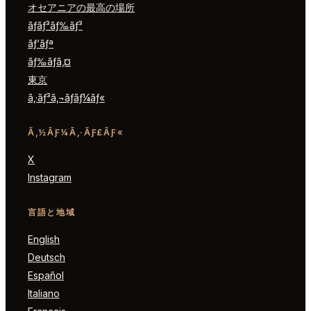
オセアニアの最高の場所
ãƒ­ãƒ³ãƒ‰ãƒ³
ãƒ‘ãƒª
ãƒ‰ãƒã‚¤
東京
ã‚·ãƒ³ã‚¬ãƒãƒ¼ãƒ«
Ã‚½ÃƑ¼Ã‚·ÃƑ£ÃƑ«
X
Instagram
言語と地域
English
Deutsch
Español
Italiano