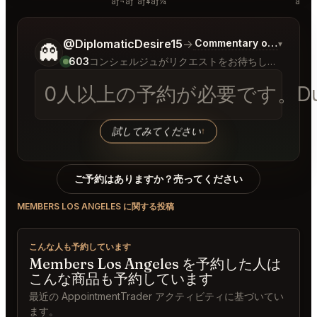
ãƒ¬ãƒ“ãƒ¥ãƒ¼
ãƒ‡ã‚
ご希望についてもう少し詳しく教えてください。
@DiplomaticDesire15
→
Commentary on Latest B
▾
👻
603
コンシェルジュがリクエストをお待ちしています
0人以上の予約が必要です。Dun
試してみてください
↑
ご予約はありますか？売ってください
MEMBERS LOS ANGELES に関する投稿
こんな人も予約しています
Members Los Angeles を予約した人は
こんな商品も予約しています
最近の AppointmentTrader アクティビティに基づいてい
ます。