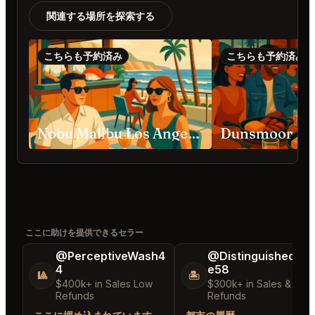
関連する場所を探索する
こちらも予約済み
こちらも予約済み
Nobu Malibu Los Angeles
Dunsmoor Los
ここに助けを提供できるセラー
@PerceptiveWash4
@DistinguishedTre
4
e58
🎱
🏝️
$400k+ in Sales Low
$300k+ in Sales & Low
Refunds
Refunds