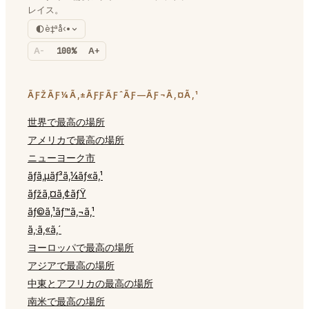
レイス。
è‡ªå‹•
A-
100%
A+
ÃƑŽÃƑ¼Ã‚±ÃƑƑÃƑˆÃƑ—ÃƑ¬Ã‚¤Ã‚¹
世界で最高の場所
アメリカで最高の場所
ニューヨーク市
ãƒ­ã‚µãƒ³ã‚¼ãƒ«ã‚¹
ãƒžã‚¤ã‚¢ãƒŸ
ãƒ©ã‚¹ãƒ™ã‚¬ã‚¹
ã‚·ã‚«ã‚´
ヨーロッパで最高の場所
アジアで最高の場所
中東とアフリカの最高の場所
南米で最高の場所