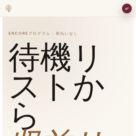
ENCOREプログラム · 前払いなし
待機リ
ストか
ら