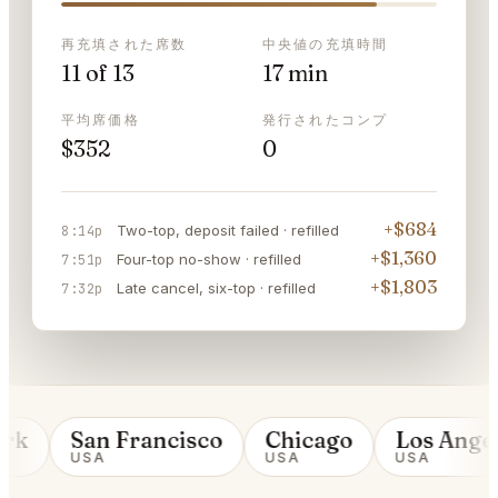
再充填された席数
中央値の充填時間
11 of 13
17 min
平均席価格
発行されたコンプ
$352
0
+$684
Two-top, deposit failed · refilled
8:14p
+$1,360
Four-top no-show · refilled
7:51p
+$1,803
Late cancel, six-top · refilled
7:32p
rk
San Francisco
Chicago
Los Angel
USA
USA
USA