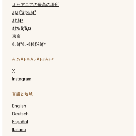
オセアニアの最高の場所
ãƒ­ãƒ³ãƒ‰ãƒ³
ãƒ‘ãƒª
ãƒ‰ãƒã‚¤
東京
ã‚·ãƒ³ã‚¬ãƒãƒ¼ãƒ«
Ã‚½ÃƑ¼Ã‚·ÃƑ£ÃƑ«
X
Instagram
言語と地域
English
Deutsch
Español
Italiano