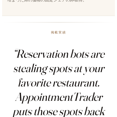
掲載実績
“Reservation bots are
stealing spots at your
favorite restaurant.
AppointmentTrader
puts those spots back