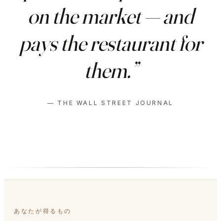
on the market — and
pays the restaurant for
them.”
— THE WALL STREET JOURNAL
あなたが得るもの