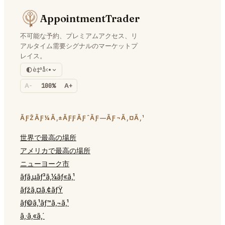
AppointmentTrader
不可能な予約、プレミアムアクセス、リ
アルタイム需要シグナルのマーケットプ
レイス。
è‡ªå‹•
A-
100%
A+
ÃƑŽÃƑ¼Ã‚±ÃƑƑÃƑˆÃƑ—ÃƑ¬Ã‚¤Ã‚¹
世界で最高の場所
アメリカで最高の場所
ニューヨーク市
ãƒ­ã‚µãƒ³ã‚¼ãƒ«ã‚¹
ãƒžã‚¤ã‚¢ãƒŸ
ãƒ©ã‚¹ãƒ™ã‚¬ã‚¹
ã‚·ã‚«ã‚´