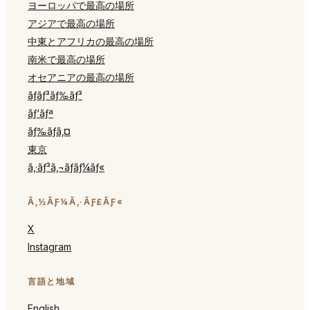
ヨーロッパで最高の場所
アジアで最高の場所
中東とアフリカの最高の場所
南米で最高の場所
オセアニアの最高の場所
ãƒ­ãƒ³ãƒ‰ãƒ³
ãƒ‘ãƒª
ãƒ‰ãƒã‚¤
東京
ã‚·ãƒ³ã‚¬ãƒãƒ¼ãƒ«
Ã‚½ÃƑ¼Ã‚·ÃƑ£ÃƑ«
X
Instagram
言語と地域
English