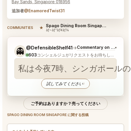
Bay Sands, Singapore 018956
追加者
@EnamoredTwist31
Spago Dining Room Singapore Reviews
★
COMMUNITIES
ãƒ¬ãƒ“ãƒ¥ãƒ¼
ご希望についてもう少し詳しく教えてください。
@DefensibleShelf41
→
Commentary on Latest Bi
▾
👻
603
コンシェルジュがリクエストをお待ちしています
私は今夜7時、シンガポールの
試してみてください
↑
ご予約はありますか？売ってください
SPAGO DINING ROOM SINGAPORE に関する投稿