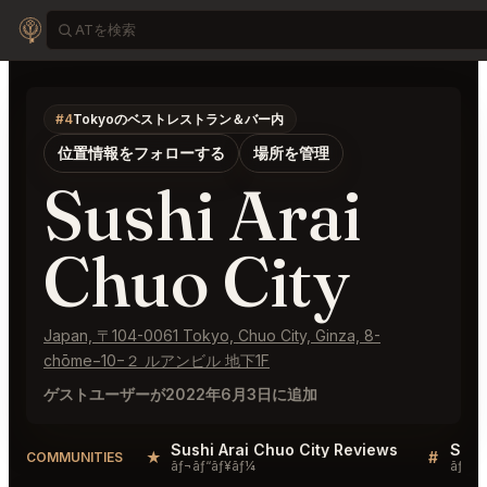
#4
Tokyoのベストレストラン＆バー内
位置情報をフォローする
場所を管理
Sushi Arai
Chuo City
Japan, 〒104-0061 Tokyo, Chuo City, Ginza, 8-
chōme−10−２ ルアンビル 地下1F
ゲストユーザーが2022年6月3日に追加
Sushi Arai Chuo City Reviews
Sush
★
#
COMMUNITIES
ãƒ¬ãƒ“ãƒ¥ãƒ¼
ãƒ‡ã‚£