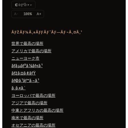
è‡ªå‹•
A-
100%
A+
ÃƑŽÃƑ¼Ã‚±ÃƑƑÃƑˆÃƑ—ÃƑ¬Ã‚¤Ã‚¹
世界で最高の場所
アメリカで最高の場所
ニューヨーク市
ãƒ­ã‚µãƒ³ã‚¼ãƒ«ã‚¹
ãƒžã‚¤ã‚¢ãƒŸ
ãƒ©ã‚¹ãƒ™ã‚¬ã‚¹
ã‚·ã‚«ã‚´
ヨーロッパで最高の場所
アジアで最高の場所
中東とアフリカの最高の場所
南米で最高の場所
オセアニアの最高の場所