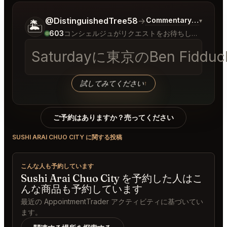
ご希望についてもう少し詳しく教えてください。
@DistinguishedTree58
→
Commentary on Latest
▾
🏝️
603
コンシェルジュがリクエストをお待ちしています
Saturdayに東京のBen F
試してみてください
↑
ご予約はありますか？売ってください
SUSHI ARAI CHUO CITY に関する投稿
こんな人も予約しています
Sushi Arai Chuo City を予約した人はこ
んな商品も予約しています
最近の AppointmentTrader アクティビティに基づいてい
ます。