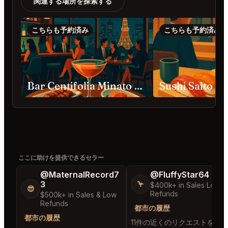
関連する場所を探索する
こちらも予約済み
こちらも予約済み
Bar Centifolia Minato City
Sushi Saito Mi
ここに助けを提供できるセラー
@MaternalRecord7
@FluffyStar64
3
🦩
$400k+ in Sales Low
😎
Refunds
$500k+ in Sales & Low
Refunds
都市の履歴
都市の履歴
11件の近くのリクエストを満