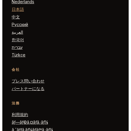
Nederlands
日本語
中文
Русский
العربية
한국어
עברית
Türkçe
会社
プレス問い合わせ
パートナーになる
法務
利用規約
ãƒ—ãƒ©ã‚¤ãƒã‚·ãƒ¼
ã‚¯ãƒƒã‚­ãƒ¼ãƒãƒªã‚·ãƒ¼