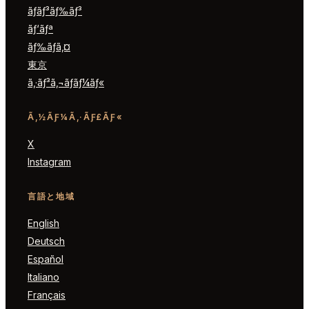
ãƒ­ãƒ³ãƒ‰ãƒ³
ãƒ‘ãƒª
ãƒ‰ãƒã‚¤
東京
ã‚·ãƒ³ã‚¬ãƒãƒ¼ãƒ«
Ã‚½ÃƑ¼Ã‚·ÃƑ£ÃƑ«
X
Instagram
言語と地域
English
Deutsch
Español
Italiano
Français