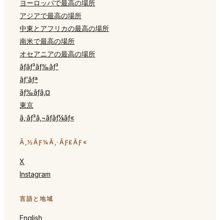
ヨーロッパで最高の場所
アジアで最高の場所
中東とアフリカの最高の場所
南米で最高の場所
オセアニアの最高の場所
ãƒ­ãƒ³ãƒ‰ãƒ³
ãƒ‘ãƒª
ãƒ‰ãƒã‚¤
東京
ã‚·ãƒ³ã‚¬ãƒãƒ¼ãƒ«
Ã‚½ÃƑ¼Ã‚·ÃƑ£ÃƑ«
X
Instagram
言語と地域
English