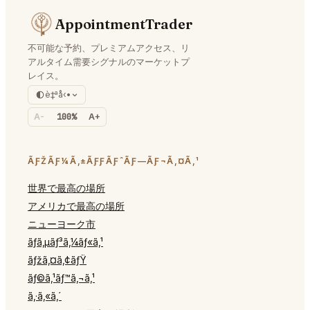
AppointmentTrader
不可能な予約、プレミアムアクセス、リ
アルタイム需要シグナルのマーケットプ
レイス。
è‡ªå‹•
A-
100%
A+
ÃƑŽÃƑ¼Ã‚±ÃƑƑÃƑˆÃƑ—ÃƑ¬Ã‚¤Ã‚¹
世界で最高の場所
アメリカで最高の場所
ニューヨーク市
ãƒ­ã‚µãƒ³ã‚¼ãƒ«ã‚¹
ãƒžã‚¤ã‚¢ãƒŸ
ãƒ©ã‚¹ãƒ™ã‚¬ã‚¹
ã‚·ã‚«ã‚´