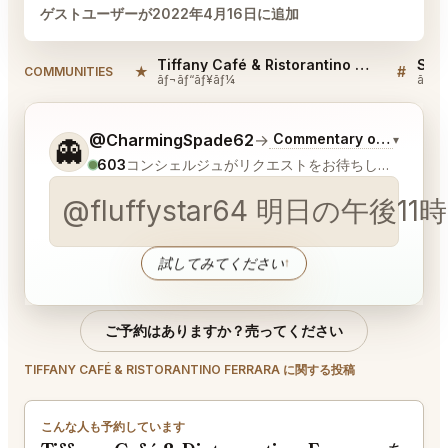
ゲストユーザーが2022年4月16日に追加
Tiffany Café & Ristorantino Ferrara Reviews
★
#
COMMUNITIES
ãƒ¬ãƒ“ãƒ¥ãƒ¼
ãƒ‡ã‚
ご希望についてもう少し詳しく教えてください。
@CharmingSpade62
→
Commentary on Latest B
▾
👻
603
コンシェルジュがリクエストをお待ちしています
@fluffystar64 明日
試してみてください
↑
ご予約はありますか？売ってください
TIFFANY CAFÉ & RISTORANTINO FERRARA に関する投稿
こんな人も予約しています