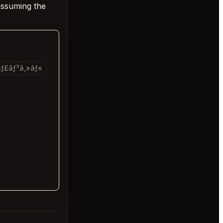
assuming the
­ãƒ£ãƒ³ã‚»ãƒ«
。