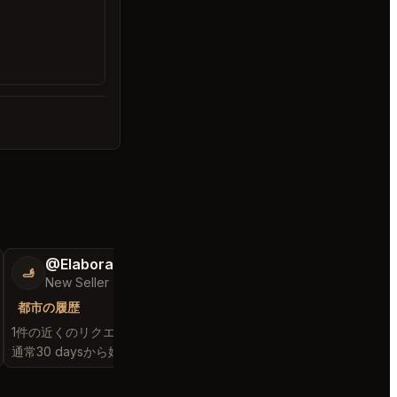
@ElaborateHouse74
@GloriousSee
🫸
🍀
New Seller
$100k+ in Sales 
都市の履歴
都市の履歴
1件の近くのリクエストを満たしました
1件の近くのリクエスト
通常30 daysから始まります
通常4 minutesから始