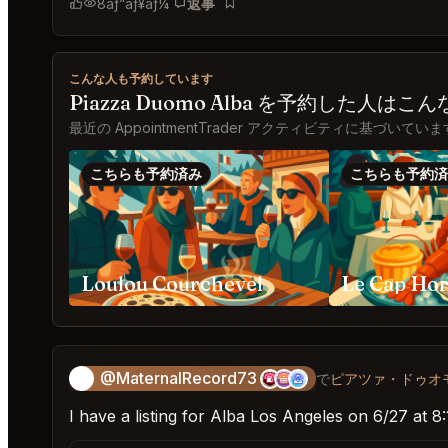
8
ãƒ“ãƒ¥ãƒ¼
返事
ãƒ–ãƒƒã‚¯ãƒžãƒ¼ã‚¯
こんな人も予約しています
Piazza Duomo Alba を予約した人
最近の AppointmentTrader アクティビティに基づいてい
こちらも予約済み
こちらも予約済
Loulou Courchevel
Le Cap Ho
@MaternalRecord73
😎
で
ピアツァ・ドゥオモ
I have a listing for Alba Los Angeles on 6/27 at 8