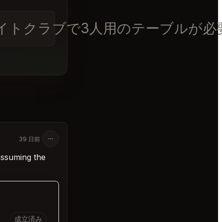
アルナイトクラブで3人用のテーブルが必
39 日前
assuming the
成立済み