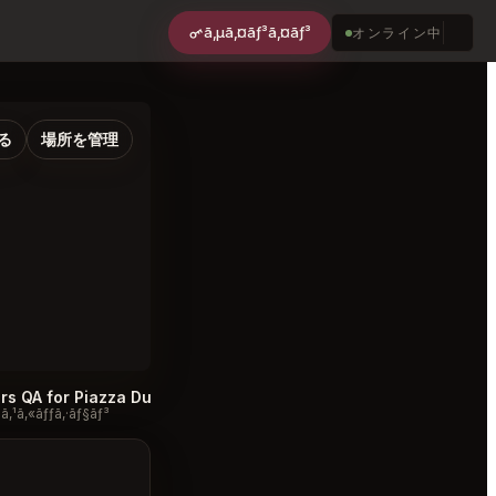
ã‚µã‚¤ãƒ³ã‚¤ãƒ³
オンライン中
る
場所を管理
Sellers QA for Piazza Duomo Alba
Piazza Duomo Alba FAQ
#
#
ã‚¹ã‚«ãƒƒã‚·ãƒ§ãƒ³
ãƒ‡ã‚£ã‚¹ã‚«ãƒƒã‚·ãƒ§ãƒ³
ã