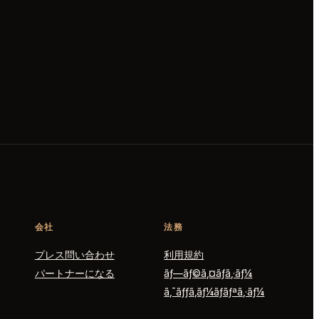
会社
法務
プレス問い合わせ
利用規約
パートナーになる
ãƒ—ãƒ©ã‚¤ãƒã‚·ãƒ¼
ã‚¯ãƒƒã‚­ãƒ¼ãƒãƒªã‚·ãƒ¼