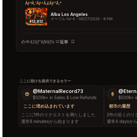
ÃƑªÃ‚¹ÃƑ†Ã‚£ÃƑ³Ã‚°
Alba Los Angeles
テーブル for 4
- 06/27/2026 - 8 PM
¥12,612
42
ãƒ“ãƒ¥ãƒ¼
返事
ãƒ–ãƒƒã‚¯ãƒžãƒ¼ã‚¯
ここに助けを提供できるセラー
@MaternalRecord73
@Etern
😎
🍦
$500k+ in Sales & Low Refunds
$500k+ i
ここに埋め込まれています
都市の履歴
ここに1件のリクエストを満たしました
2件の近くのリ
通常8 minutesから始まります
通常4 days