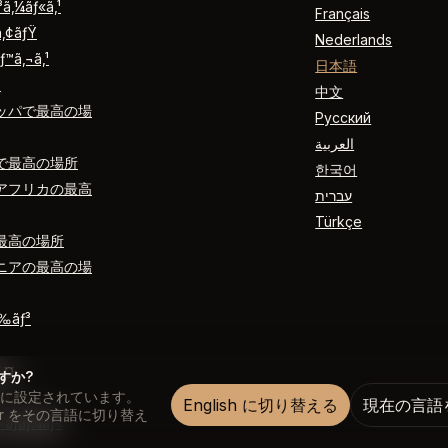
ƒ³ã‚¼ãƒ«ã‚¹
Français
ã‚¢ãƒŸ
Nederlands
ƒ™ã‚¬ã‚¹
日本語
´
中文
ッパで最高の場
Русский
العربية
で最高の場所
한국어
アフリカの最高
עברית
Türkçe
最高の場所
ニアの最高の場
ƒ‰ãƒ³
ã‚¤
ますか?
sh に設定されています。
English に切り替える
現在の言語
rader をその言語に切り替え
‚¬ãƒãƒ¼ãƒ«