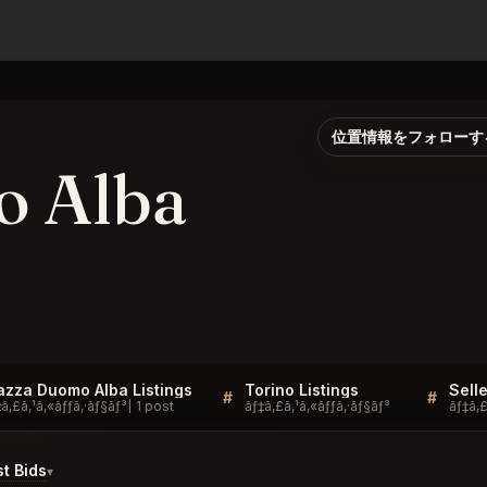
位置情報をフォローす
o Alba
azza Duomo Alba Listings
Torino Listings
#
#
ã‚£ã‚¹ã‚«ãƒƒã‚·ãƒ§ãƒ³
1 post
ãƒ‡ã‚£ã‚¹ã‚«ãƒƒã‚·ãƒ§ãƒ³
ãƒ‡ã‚£
t Bids
▾