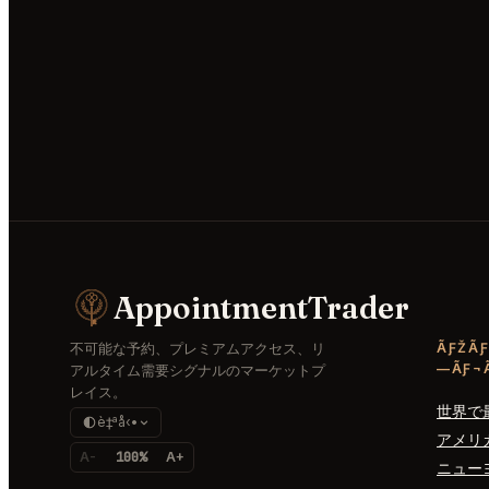
AppointmentTrader
不可能な予約、プレミアムアクセス、リ
ÃƑŽÃƑ
—ÃƑ¬Ã
アルタイム需要シグナルのマーケットプ
レイス。
世界で
è‡ªå‹•
アメリ
A-
100%
A+
ニュー