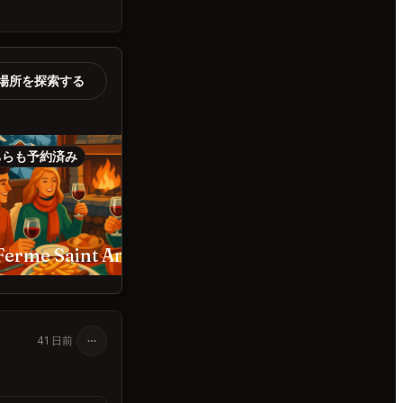
場所を探索する
ちらも予約済み
こちらも予約済み
La Ferme Saint Amour Courchevel
Le 1947 à
41 日前