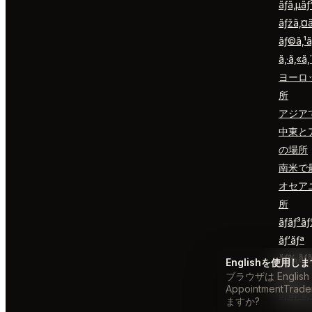
ãƒ­ã‚µã
ãƒžã‚¤
ãƒ©ã‚¹ã
ã‚·ã‚«ã‚
ヨーロ
所
アジア
中東と
の場所
南米で
オセア
所
ãƒ­ãƒ³ã
ãƒ‘ãƒª
ãƒ‰ãƒ
Englishを使用し
ブラウザは Engli
東京
AppointmentT
ã‚·ãƒ³ã
ますか?