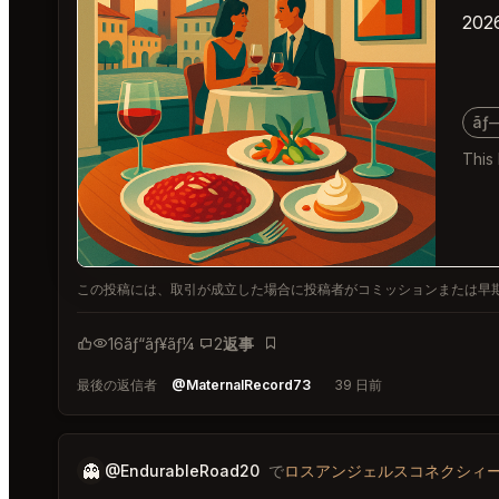
202
ãƒ
This 
この投稿には、取引が成立した場合に投稿者がコミッションまたは早
16
ãƒ“ãƒ¥ãƒ¼
2
返事
ãƒ–ãƒƒã‚¯ãƒžãƒ¼ã‚¯
最後の返信者
@MaternalRecord73
39 日前
👻
@EndurableRoad20
で
ロスアンジェルスコネクシィ