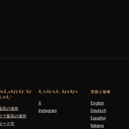
¼Ã‚±ÃƑƑÃƑˆÃƑ
Ã‚½ÃƑ¼Ã‚·ÃƑ£ÃƑ«
言語と地域
‚¤Ã‚¹
X
English
最高の場所
Instagram
Deutsch
カで最高の場所
Español
ヨーク市
Italiano