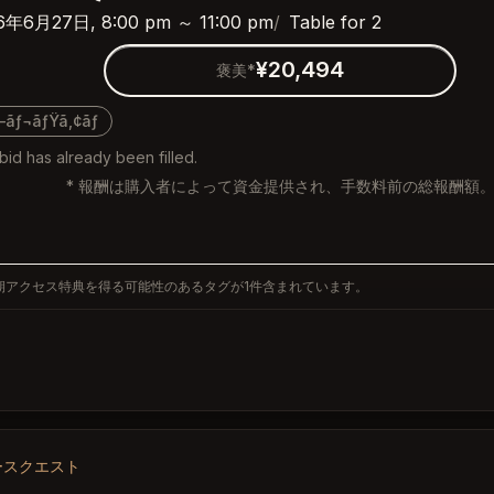
6年6月27日, 8:00 pm ～ 11:00 pm
Table for 2
¥20,494
褒美*
—ãƒ¬ãƒŸã‚¢ãƒ
bid has already been filled.
* 報酬は購入者によって資金提供され、手数料前の総報酬額
期アクセス特典を得る可能性のあるタグが1件含まれています。
ースクエスト