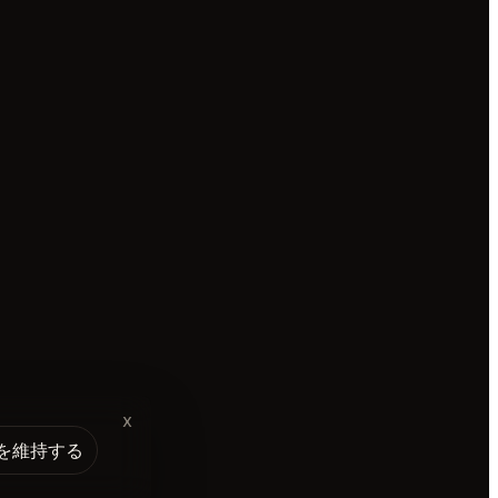
x
を維持する