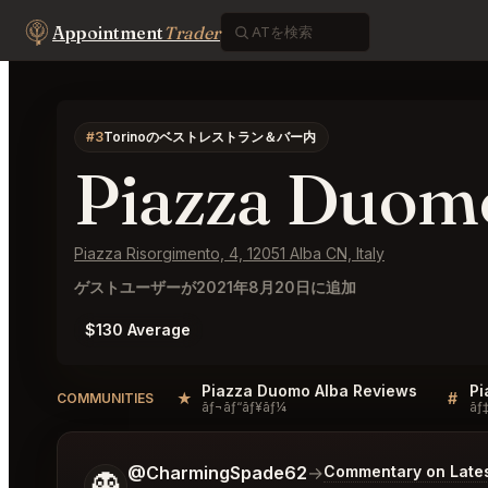
Appointment
Trader
#3
Torinoのベストレストラン＆バー内
Piazza Duom
Piazza Risorgimento, 4, 12051 Alba CN, Italy
ゲストユーザーが2021年8月20日に追加
$130 Average
Piazza Duomo Alba Reviews
Pi
★
#
COMMUNITIES
ãƒ¬ãƒ“ãƒ¥ãƒ¼
ãƒ‡
ご希望についてもう少し詳しく教えてください。
@CharmingSpade62
→
Commentary on Lates
👻